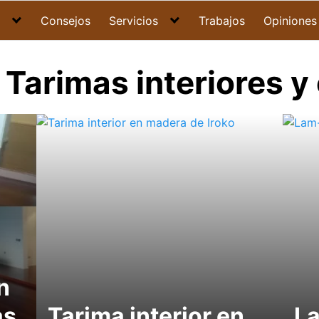
Consejos
Servicios
Trabajos
Opiniones
Tarimas interiores y
n
as
Tarima interior en
L