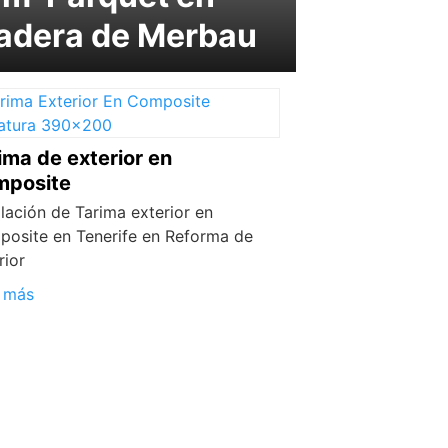
adera de Merbau
ima de exterior en
mposite
alación de Tarima exterior en
osite en Tenerife en Reforma de
rior
 más