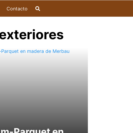
Contacto
 exteriores
am-Parquet en