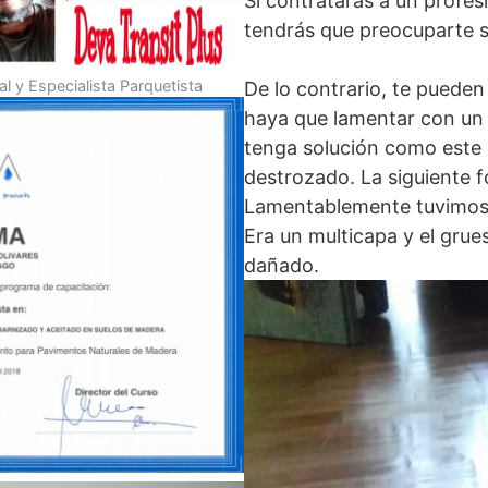
Si contrataras a un profesi
tendrás que preocuparte s
al y Especialista Parquetista
De lo contrario, te puede
haya que lamentar con un 
tenga solución como este 
destrozado. La siguiente f
Lamentablemente tuvimos 
Era un multicapa y el gru
dañado.